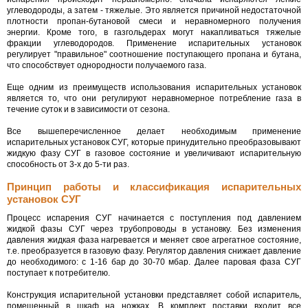
углеводороды, а затем - тяжелые. Это является причиной недостаточной
плотности пропан-бутановой смеси и неравномерного получения
энергии. Кроме того, в газгольдерах могут накапливаться тяжелые
фракции углеводородов. Применение испарительных установок
регулирует "правильное" соотношение поступающего пропана и бутана,
что способствует однородности получаемого газа.
Еще одним из преимуществ использования испарительных установок
является то, что они регулируют неравномерное потребление газа в
течение суток и в зависимости от сезона.
Все вышеперечисленное делает необходимым применение
испарительных установок СУГ, которые принудительно преобразовывают
жидкую фазу СУГ в газовое состояние и увеличивают испарительную
способность от 3-х до 5-ти раз.
Принцип работы и классификация испарительных
установок СУГ
Процесс испарения СУГ начинается с поступления под давлением
жидкой фазы СУГ через трубопроводы в установку. Без изменения
давления жидкая фаза нагревается и меняет свое агрегатное состояние,
т.е. преобразуется в газовую фазу. Регулятор давления снижает давление
до необходимого: с 1-16 бар до 30-70 мбар. Далее паровая фаза СУГ
поступает к потребителю.
Конструкция испарительной установки представляет собой испаритель,
помещенный в шкаф на ножках. В комплект поставки входит все