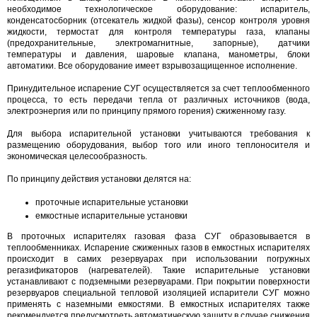
необходимое технологическое оборудование: испаритель,
конденсатосборник (отсекатель жидкой фазы), сенсор контроля уровня
жидкости, термостат для контроля температуры газа, клапаны
(предохранительные, электромагнитные, запорные), датчики
температуры и давления, шаровые клапана, манометры, блоки
автоматики. Все оборудование имеет взрывозащищенное исполнение.
Принудительное испарение СУГ осуществляется за счет теплообменного
процесса, то есть передачи тепла от различных источников (вода,
электроэнергия или по принципу прямого горения) сжиженному газу.
Для выбора испарительной установки учитываются требования к
размещению оборудования, выбор того или иного теплоносителя и
экономическая целесообразность.
По принципу действия установки делятся на:
проточные испарительные установки
емкостные испарительные установки
В проточных испарителях газовая фаза СУГ образовывается в
теплообменниках. Испарение сжиженных газов в емкостных испарителях
происходит в самих резервуарах при использовании погружных
регазификаторов (нагревателей). Такие испарительные установки
устанавливают с подземными резервуарами. При покрытии поверхности
резервуаров специальной тепловой изоляцией испарители СУГ можно
применять с наземными емкостями. В емкостных испарителях также
рекомендуется предусмотреть автоматическую защиту в случае снижения