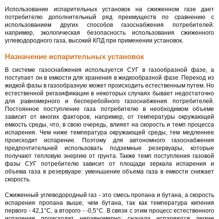
Использование испарительных установок на сжиженном газе дает
потребителю дополнительный ряд преимуществ по сравнению с
использованием других способов газоснабжения потребителей:
например, экологическая безопасность использования сжиженного
углеводородного газа, высокий КПД при применении установок.
Назначение испарительных установок
В системе газоснабжения используется СУГ в газообразной фазе, а
поступает он в емкости для хранения в жидкообразной фазе. Переход из
жидкой фазы в газообразную может происходить естественным путем. Но
естественной регазификации в некоторых случаях бывает недостаточно
для равномерного и бесперебойного газоснабжения потребителей.
Постоянное поступление газа потребителю в необходимом объеме
зависит от многих факторов, например, от температуры окружающей
емкость среды, что, в свою очередь, влияет на скорость и темп процесса
испарения. Чем ниже температура окружающей среды, тем медленнее
происходит испарение. Поэтому для автономного газоснабжения
предпочтительней использовать подземные резервуары, которые
получают тепловую энергию от грунта. Также темп поступления газовой
фазы СУГ потребителю зависит от площади зеркала испарения и
объема газа в резервуаре: уменьшение объема газа в емкости снижает
скорость.
Сжиженный углеводородный газ - это смесь пропана и бутана, а скорость
испарения пропана выше, чем бутана, так как температура кипения
первого - 42,1°С, а второго - -0,5°С. В связи с этим процесс естественного
испарения происходит неравномерно: сначала испаряются легкие