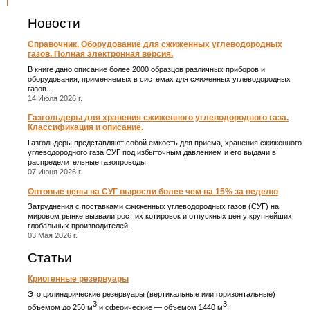
Новости
Справочник. Оборудование для сжиженных углеводородных
газов. Полная электронная версия.
В книге дано описание более 2000 образцов различных приборов и
оборудования, применяемых в системах для сжиженных углеводородных
газов...
14 Июля 2026 г.
Газгольдеры для хранения сжиженного углеводородного газа.
Классификация и описание.
Газгольдеры представляют собой емкость для приема, хранения сжиженного
углеводородного газа СУГ под избыточным давлением и его выдачи в
распределительные газопроводы.
07 Июня 2026 г.
Оптовые цены на СУГ выросли более чем на 15% за неделю
Затруднения с поставками сжиженных углеводородных газов (СУГ) на
мировом рынке вызвали рост их котировок и отпускных цен у крупнейших
глобальных производителей.
03 Мая 2026 г.
Статьи
Криогенные резервуары
Это цилиндрические резервуары (вертикальные или горизонтальные)
3
3
объемом до 250 м
и сферические ― объемом 1440 м
.