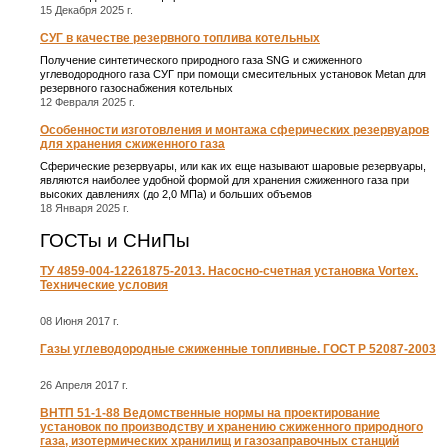
15 Декабря 2025 г.
СУГ в качестве резервного топлива котельных
Получение синтетического природного газа SNG и сжиженного
углеводородного газа СУГ при помощи смесительных установок Metan для
резервного газоснабжения котельных
12 Февраля 2025 г.
Особенности изготовления и монтажа сферических резервуаров
для хранения сжиженного газа
Сферические резервуары, или как их еще называют шаровые резервуары,
являются наиболее удобной формой для хранения сжиженного газа при
высоких давлениях (до 2,0 МПа) и больших объемов
18 Января 2025 г.
ГОСТы и СНиПы
ТУ 4859-004-12261875-2013. Насосно-счетная установка Vortex.
Технические условия
08 Июня 2017 г.
Газы углеводородные сжиженные топливные. ГОСТ Р 52087-2003
26 Апреля 2017 г.
ВНТП 51-1-88 Ведомственные нормы на проектирование
установок по производству и хранению сжиженного природного
газа, изотермических хранилищ и газозаправочных станций