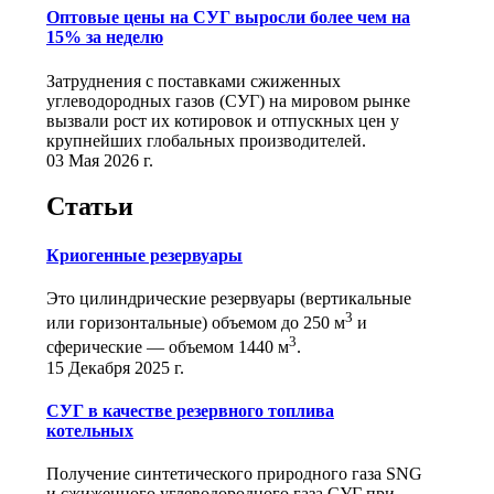
Оптовые цены на СУГ выросли более чем на
15% за неделю
Затруднения с поставками сжиженных
углеводородных газов (СУГ) на мировом рынке
вызвали рост их котировок и отпускных цен у
крупнейших глобальных производителей.
03 Мая 2026 г.
Статьи
Криогенные резервуары
Это цилиндрические резервуары (вертикальные
3
или горизонтальные) объемом до 250 м
и
3
сферические ― объемом 1440 м
.
15 Декабря 2025 г.
СУГ в качестве резервного топлива
котельных
Получение синтетического природного газа SNG
и сжиженного углеводородного газа СУГ при