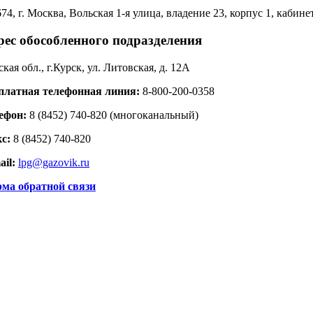
674
, г.
Москва
,
Вольская 1-я улица, владение 23, корпус 1, кабине
рес обособленного подразделения
кая обл., г.Курск, ул. Литовская, д. 12А
платная телефонная линия:
8-800-200-0358
ефон:
8 (8452) 740-820
(многоканальный)
с:
8 (8452) 740-820
ail:
lpg@gazovik.ru
ма обратной связи