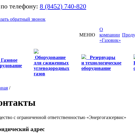
 по телефону:
8 (8452) 740-820
азать обратный звонок
О
МЕНЮ
компании
Проду
«Газовик»
Оборудование
Резервуары
Газовое
для сжиженных
и технологическое
рудование
углеводородных
оборудование
газов
вная
/
онтакты
ество с ограниченной ответственностью «Энергогазсервис»
идический адрес