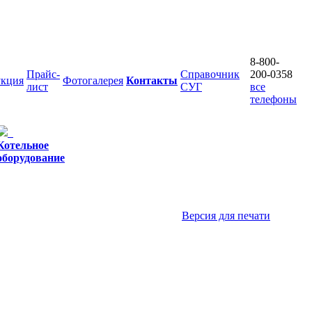
8-800-
Прайс-
Справочник
200-0358
кция
Фотогалерея
Контакты
лист
СУГ
все
телефоны
Котельное
оборудование
Версия для печати