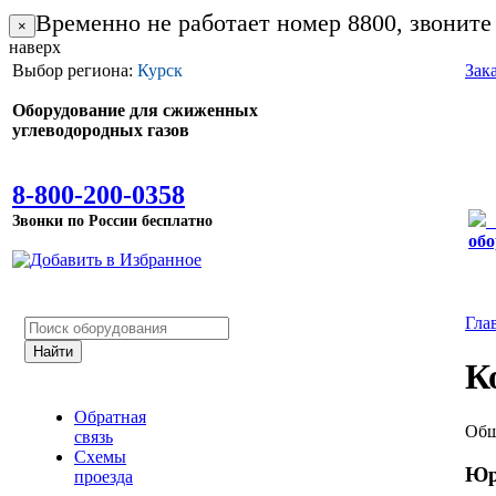
Временно не работает номер 8800, звоните
×
наверх
Выбор региона:
Курск
Зак
Оборудование для сжиженных
углеводородных газов
8-800-200-0358
Звонки по России бесплатно
обо
Гла
К
Обратная
Общ
связь
Схемы
Юр
проезда