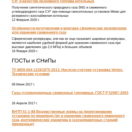
СУГ в качестве резервного топлива котельных
Получение синтетического природного газа SNG и сжиженного
углеводородного газа СУГ при помощи смесительных установок Metan для
резервного газоснабжения котельных
12 Февраля 2025 г.
Особенности изготовления и монтажа сферических резервуаров
для хранения сжиженного газа
Сферические резервуары, или как их еще называют шаровые резервуары,
являются наиболее удобной формой для хранения сжиженного газа при
высоких давлениях (до 2,0 МПа) и больших объемов
18 Января 2025 г.
ГОСТы и СНиПы
ТУ 4859-004-12261875-2013. Насосно-счетная установка Vortex.
Технические условия
08 Июня 2017 г.
Газы углеводородные сжиженные топливные. ГОСТ Р 52087-2003
26 Апреля 2017 г.
ВНТП 51-1-88 Ведомственные нормы на проектирование
установок по производству и хранению сжиженного природного
газа, изотермических хранилищ и газозаправочных станций
(временные)