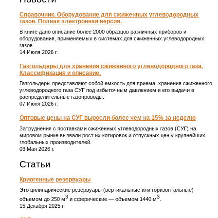
Справочник. Оборудование для сжиженных углеводородных
газов. Полная электронная версия.
В книге дано описание более 2000 образцов различных приборов и
оборудования, применяемых в системах для сжиженных углеводородных
газов...
14 Июля 2026 г.
Газгольдеры для хранения сжиженного углеводородного газа.
Классификация и описание.
Газгольдеры представляют собой емкость для приема, хранения сжиженного
углеводородного газа СУГ под избыточным давлением и его выдачи в
распределительные газопроводы.
07 Июня 2026 г.
Оптовые цены на СУГ выросли более чем на 15% за неделю
Затруднения с поставками сжиженных углеводородных газов (СУГ) на
мировом рынке вызвали рост их котировок и отпускных цен у крупнейших
глобальных производителей.
03 Мая 2026 г.
Статьи
Криогенные резервуары
Это цилиндрические резервуары (вертикальные или горизонтальные)
3
3
объемом до 250 м
и сферические ― объемом 1440 м
.
15 Декабря 2025 г.