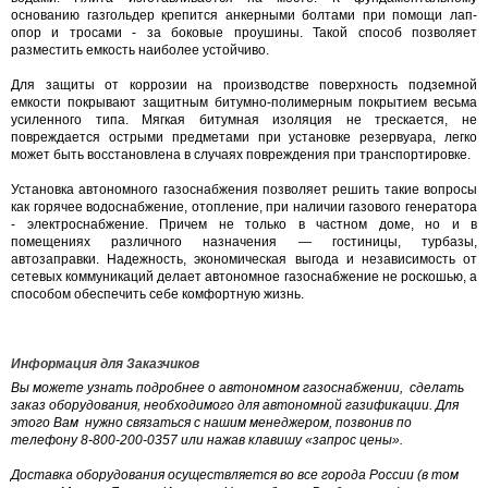
основанию газгольдер крепится анкерными болтами при помощи лап-
опор и тросами - за боковые проушины. Такой способ позволяет
разместить емкость наиболее устойчиво.
Для защиты от коррозии на производстве поверхность подземной
емкости покрывают защитным битумно-полимерным покрытием весьма
усиленного типа. Мягкая битумная изоляция не трескается, не
повреждается острыми предметами при установке резервуара, легко
может быть восстановлена в случаях повреждения при транспортировке.
Установка автономного газоснабжения позволяет решить такие вопросы
как горячее водоснабжение, отопление, при наличии газового генератора
- электроснабжение. Причем не только в частном доме, но и в
помещениях различного назначения — гостиницы, турбазы,
автозаправки. Надежность, экономическая выгода и независимость от
сетевых коммуникаций делает автономное газоснабжение не роскошью, а
способом обеспечить себе комфортную жизнь.
Информация для Заказчиков
Вы можете узнать подробнее о автономном газоснабжении, сделать
заказ
оборудования,
необходимого для
автономной
газификации
. Д
ля
этого Вам нужно связаться с нашим менеджером, позвонив по
телефону 8-800-200-0357 или нажав клавишу «запрос цены».
Доставка оборудования осуществляется во все города России (в том