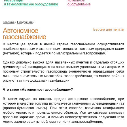
Резервуары
Котельное
и технологическое оборудование
оборудование
Главная
/
Продукция
/
Автономное
Версия для печати
газоснабжение
В настоящее время в нашей стране газоснабжение осуществляется
наиболее дешевым и экологичным топливом - сетевым природным газом
(метаном), который подается по магистральным газопроводам.
Однако довольно высока доля населенных пунктов и отдельно стоящих
домовладений, находящихся на значительном удалении от магистрали. А
поскольку строительство газопровода экономически оправдывает себя
лишь при значительных масштабах газопотребления, то многие районы
рискуют так и не дождаться газификации.
Что такое «Автономное газоснабжение»?
В таком случае на помощь придет автономное газоснабжение, при
котором в качестве топлива используется сжиженный углеводородный газ
(пропан-бутановая смесь). При этом способе возможна газификация
любого жилого или промышленного объекта. Монтаж системы занимает
довольно короткое время, и помимо непосредственного получения газа
можно заодно решить проблемы тепло- и электроснабжения.