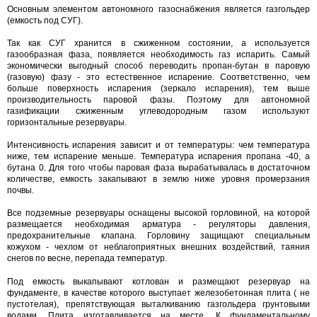
Основным элементом автономного газоснабжения является газгольдер
(емкость под СУГ).
Так как СУГ хранится в сжиженном состоянии, а используется
газообразная фаза, появляется необходимость газ испарить. Самый
экономически выгодный способ переводить пропан-бутан в паровую
(газовую) фазу - это естественное испарение. Соответственно, чем
больше поверхность испарения (зеркало испарения), тем выше
производительность паровой фазы. Поэтому для автономной
газификации сжиженным углеводородным газом используют
горизонтальные резервуары.
Интенсивность испарения зависит и от температуры: чем температура
ниже, тем испарение меньше. Температура испарения пропана -40, а
бутана 0. Для того чтобы паровая фаза вырабатывалась в достаточном
количестве, емкость закапывают в землю ниже уровня промерзания
почвы.
Все подземные резервуары оснащены высокой горловиной, на которой
размещается необходимая арматура - регуляторы давления,
предохранительные клапана. Горловину защищают специальным
кожухом - чехлом от неблагоприятных внешних воздействий, таяния
снегов по весне, перепада температур.
Под емкость выкапывают котлован и размещают резервуар на
фундаменте, в качестве которого выступает железобетонная плита ( не
пустотелая), препятствующая выталкиванию газгольдера грунтовыми
водами. Плита изготавливается на месте. К фундаментальному