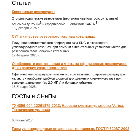
Статьи
Криогенные резервуары
Это цилиндрические резервуары (вертикальные или горизонтальные)
3
3
объемом до 250 м
и сферические ― объемом 1440 м
.
15 Декабря 2025 г.
СУГ в качестве резервного топлива котельных
Получение синтетического природного газа SNG и сжиженного
углеводородного газа СУГ при помощи смесительных установок Metan для
резервного газоснабжения котельных
12 Февраля 2025 г.
Особенности изготовления и монтажа сферических резервуаров
для хранения сжиженного газа
Сферические резервуары, или как их еще называют шаровые резервуары,
являются наиболее удобной формой для хранения сжиженного газа при
высоких давлениях (до 2,0 МПа) и больших объемов
18 Января 2025 г.
ГОСТы и СНиПы
ТУ 4859-004-12261875-2013. Насосно-счетная установка Vortex.
Технические условия
08 Июня 2017 г.
Газы углеводородные сжиженные топливные. ГОСТ Р 52087-2003