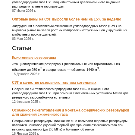
углеводородного газа СУГ под избыточным давлением и его выдачи в
распределительные газопроводы.
07 Июня 2026 г.
Оптовые цены на СУГ выросли более чем на 15% за неделю
Затруднения с поставками сжиженных углеводородных газов (СУГ) на
мировом рынке вызвали рост их котировок и отпускных цен у крупнейших
глобальных производителей.
03 Мая 2026 г.
Статьи
Криогенные резервуары
Это цилиндрические резервуары (вертикальные или горизонтальные)
3
3
объемом до 250 м
и сферические ― объемом 1440 м
.
15 Декабря 2025 г.
СУГ в качестве резервного топлива котельных
Получение синтетического природного газа SNG и сжиженного
углеводородного газа СУГ при помощи смесительных установок Metan для
резервного газоснабжения котельных
12 Февраля 2025 г.
Особенности изготовления и монтажа сферических резервуаров
для хранения сжиженного газа
Сферические резервуары, или как их еще называют шаровые резервуары,
являются наиболее удобной формой для хранения сжиженного газа при
высоких давлениях (до 2,0 МПа) и больших объемов
18 Января 2025 г.