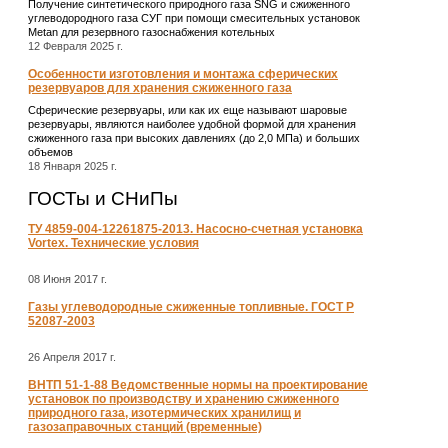
Получение синтетического природного газа SNG и сжиженного
углеводородного газа СУГ при помощи смесительных установок
Metan для резервного газоснабжения котельных
12 Февраля 2025 г.
Особенности изготовления и монтажа сферических
резервуаров для хранения сжиженного газа
Сферические резервуары, или как их еще называют шаровые
резервуары, являются наиболее удобной формой для хранения
сжиженного газа при высоких давлениях (до 2,0 МПа) и больших
объемов
18 Января 2025 г.
ГОСТы и СНиПы
ТУ 4859-004-12261875-2013. Насосно-счетная установка
Vortex. Технические условия
08 Июня 2017 г.
Газы углеводородные сжиженные топливные. ГОСТ Р
52087-2003
26 Апреля 2017 г.
ВНТП 51-1-88 Ведомственные нормы на проектирование
установок по производству и хранению сжиженного
природного газа, изотермических хранилищ и
газозаправочных станций (временные)