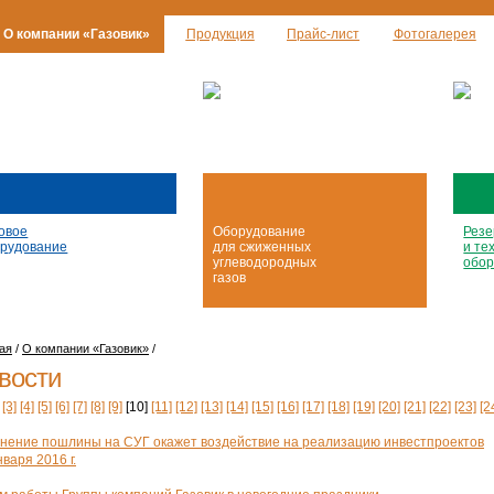
О компании «Газовик»
Продукция
Прайс-лист
Фотогалерея
овое
Оборудование
Резе
рудование
для сжиженных
и те
углеводородных
обор
газов
ая
/
О компании «Газовик»
/
вости
[3]
[4]
[5]
[6]
[7]
[8]
[9]
[10]
[11]
[12]
[13]
[14]
[15]
[16]
[17]
[18]
[19]
[20]
[21]
[22]
[23]
[2
нение пошлины на СУГ окажет воздействие на реализацию инвестпроектов
варя 2016 г.