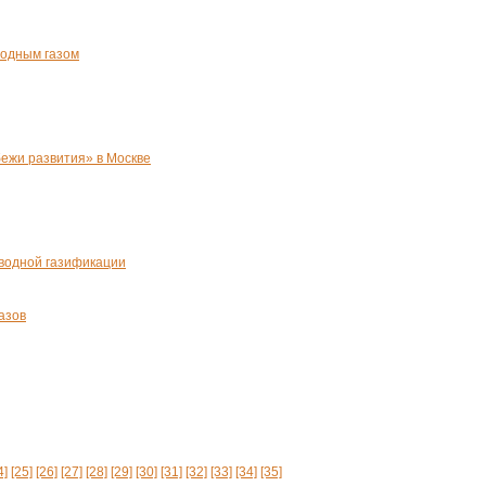
родным газом
ежи развития» в Москве
оводной газификации
азов
4]
[25]
[26]
[27]
[28]
[29]
[30]
[31]
[32]
[33]
[34]
[35]