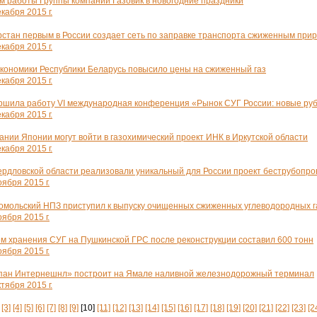
м работы Группы компаний Газовик в новогодние праздники
кабря 2015 г.
рстан первым в России создает сеть по заправке транспорта сжиженным при
кабря 2015 г.
кономики Республики Беларусь повысило цены на сжиженный газ
кабря 2015 г.
ршила работу VI международная конференция «Рынок СУГ России: новые руб
кабря 2015 г.
ании Японии могут войти в газохимический проект ИНК в Иркутской области
кабря 2015 г.
ердловской области реализовали уникальный для России проект беструбопр
ября 2015 г.
омольский НПЗ приступил к выпуску очищенных сжиженных углеводородных г
ября 2015 г.
м хранения СУГ на Пушкинской ГРС после реконструкции составил 600 тонн
ября 2015 г.
пан Интернешнл» построит на Ямале наливной железнодорожный терминал
тября 2015 г.
[3]
[4]
[5]
[6]
[7]
[8]
[9]
[10]
[11]
[12]
[13]
[14]
[15]
[16]
[17]
[18]
[19]
[20]
[21]
[22]
[23]
[2