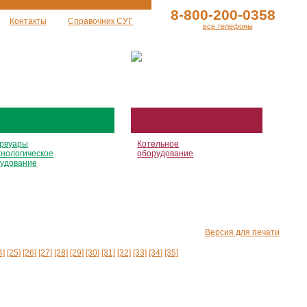
8-800-200-0358
Контакты
Справочник СУГ
все телефоны
рвуары
Котельное
хнологическое
оборудование
удование
Версия для печати
4]
[25]
[26]
[27]
[28]
[29]
[30]
[31]
[32]
[33]
[34]
[35]