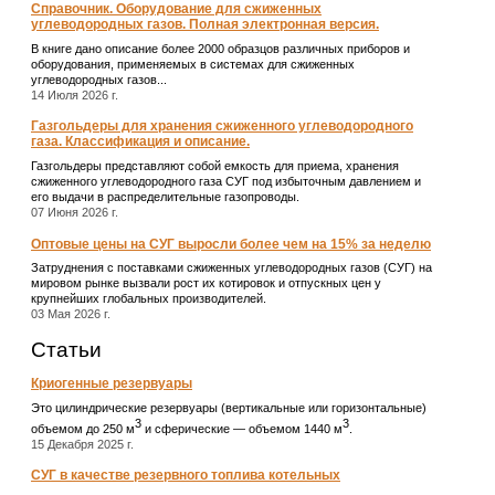
Справочник. Оборудование для сжиженных
углеводородных газов. Полная электронная версия.
В книге дано описание более 2000 образцов различных приборов и
оборудования, применяемых в системах для сжиженных
углеводородных газов...
14 Июля 2026 г.
Газгольдеры для хранения сжиженного углеводородного
газа. Классификация и описание.
Газгольдеры представляют собой емкость для приема, хранения
сжиженного углеводородного газа СУГ под избыточным давлением и
его выдачи в распределительные газопроводы.
07 Июня 2026 г.
Оптовые цены на СУГ выросли более чем на 15% за неделю
Затруднения с поставками сжиженных углеводородных газов (СУГ) на
мировом рынке вызвали рост их котировок и отпускных цен у
крупнейших глобальных производителей.
03 Мая 2026 г.
Статьи
Криогенные резервуары
Это цилиндрические резервуары (вертикальные или горизонтальные)
3
3
объемом до 250 м
и сферические ― объемом 1440 м
.
15 Декабря 2025 г.
СУГ в качестве резервного топлива котельных