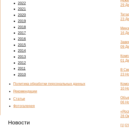
Режи
2022
29 Де
2021
Тата
2020
23 Де
2019
2018
Минэ
16 Де
2017
2016
Заве
2015
09 Де
2014
Комп
2013
01 Де
2012
2011
В Св
23 Но
2010
Комс
Политика обработки персональных данных
10 Но
Рекомендации
Объе
Статьи
06 Но
Фотогалерея
«Рос
28 Ок
Новости
[1]
[2]