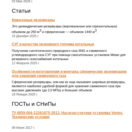
03 Мая 2026 г.
Статьи
Криогенные резервуары
Это цилиндрические резервуары (вертикальные или горизонтальные)
3
3
объемом до 250 м
и сферические ― объемом 1440 м
.
15 Декабря 2025 г.
СУГ в качестве резервного топлива котельных
Получение синтетического природного газа SNG и сжиженного
углеводородного газа СУГ при помощи смесительных установок Metan для
резервного газоснабжения котельных
12 Февраля 2025 г.
Особенности изготовления и монтажа сферических резервуаров
для хранения сжиженного газа
Сферические резервуары, или как их еще называют шаровые резервуары,
являются наиболее удобной формой для хранения сжиженного газа при
высоких давлениях (до 2,0 МПа) и больших объемов
18 Января 2025 г.
ГОСТы и СНиПы
ТУ 4859-004-12261875-2013. Насосно-счетная установка Vortex.
Технические условия
08 Июня 2017 г.