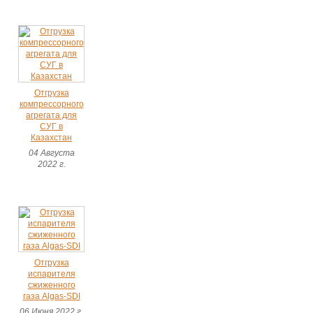
Отгрузка
компрессорного
агрегата для
СУГ в
Казахстан
04 Августа
2022 г.
Отгрузка
испарителя
сжиженного
газа Algas-SDI
06 Июня 2022 г.