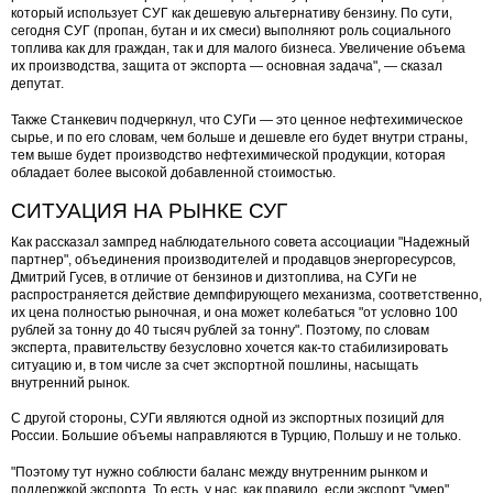
который использует СУГ как дешевую альтернативу бензину. По сути,
сегодня СУГ (пропан, бутан и их смеси) выполняют роль социального
топлива как для граждан, так и для малого бизнеса. Увеличение объема
их производства, защита от экспорта — основная задача", — сказал
депутат.
Также Станкевич подчеркнул, что СУГи — это ценное нефтехимическое
сырье, и по его словам, чем больше и дешевле его будет внутри страны,
тем выше будет производство нефтехимической продукции, которая
обладает более высокой добавленной стоимостью.
СИТУАЦИЯ НА РЫНКЕ СУГ
Как рассказал зампред наблюдательного совета ассоциации "Надежный
партнер", объединения производителей и продавцов энергоресурсов,
Дмитрий Гусев, в отличие от бензинов и дизтоплива, на СУГи не
распространяется действие демпфирующего механизма, соответственно,
их цена полностью рыночная, и она может колебаться "от условно 100
рублей за тонну до 40 тысяч рублей за тонну". Поэтому, по словам
эксперта, правительству безусловно хочется как-то стабилизировать
ситуацию и, в том числе за счет экспортной пошлины, насыщать
внутренний рынок.
С другой стороны, СУГи являются одной из экспортных позиций для
России. Большие объемы направляются в Турцию, Польшу и не только.
"Поэтому тут нужно соблюсти баланс между внутренним рынком и
поддержкой экспорта. То есть, у нас, как правило, если экспорт "умер",