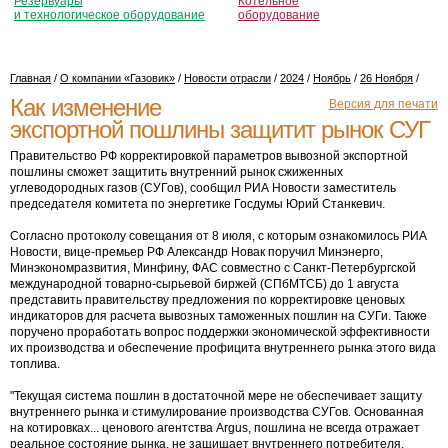
Резервуары
Котельное
и технологическое оборудование
оборудование
Главная
/
О компании «Газовик»
/
Новости отрасли
/
2024
/
Ноябрь
/
26 Ноября
/
Как изменение
Версия для печати
экспортной пошлины защитит рынок СУГ
Правительство РФ корректировкой параметров вывозной экспортной
пошлины сможет защитить внутренний рынок сжиженных
углеводородных газов (СУГов), сообщил РИА Новости заместитель
председателя комитета по энергетике Госдумы Юрий Станкевич.
Согласно протоколу совещания от 8 июля, с которым ознакомилось РИА
Новости, вице-премьер РФ Александр Новак поручил Минэнерго,
Минэкономразвития, Минфину, ФАС совместно с Санкт-Петербургской
международной товарно-сырьевой биржей (СПбМТСБ) до 1 августа
представить правительству предложения по корректировке ценовых
индикаторов для расчета вывозных таможенных пошлин на СУГи. Также
поручено проработать вопрос поддержки экономической эффективности
их производства и обеспечение профицита внутреннего рынка этого вида
топлива.
"Текущая система пошлин в достаточной мере не обеспечивает защиту
внутреннего рынка и стимулирование производства СУГов. Основанная
на котировках... ценового агентства Argus, пошлина не всегда отражает
реальное состояние рынка, не защищает внутреннего потребителя,