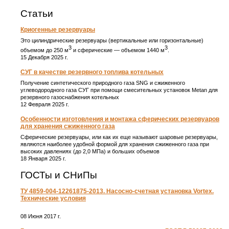
Статьи
Криогенные резервуары
Это цилиндрические резервуары (вертикальные или горизонтальные)
3
3
объемом до 250 м
и сферические ― объемом 1440 м
.
15 Декабря 2025 г.
СУГ в качестве резервного топлива котельных
Получение синтетического природного газа SNG и сжиженного
углеводородного газа СУГ при помощи смесительных установок Metan для
резервного газоснабжения котельных
12 Февраля 2025 г.
Особенности изготовления и монтажа сферических резервуаров
для хранения сжиженного газа
Сферические резервуары, или как их еще называют шаровые резервуары,
являются наиболее удобной формой для хранения сжиженного газа при
высоких давлениях (до 2,0 МПа) и больших объемов
18 Января 2025 г.
ГОСТы и СНиПы
ТУ 4859-004-12261875-2013. Насосно-счетная установка Vortex.
Технические условия
08 Июня 2017 г.