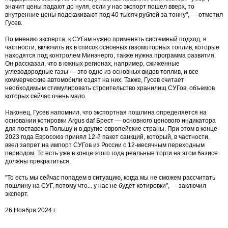
значит цены падают до нуля, если у нас экспорт пошел вверх, то
внутренние цены подскакивают под 40 тысяч рублей за тонну", — отметил
Гусев.
По мнению эксперта, к СУГам нужно применять системный подход, в
частности, включить их в список основных газомоторных топлив, которые
находятся под контролем Минэнерго, также нужна программа развития.
Он рассказал, что в южных регионах, например, сжиженные
углеводородные газы — это одно из основных видов топлив, и все
коммерческие автомобили ездят на них. Также, Гусев считает
необходимым стимулировать строительство хранилищ СУГов, объемов
которых сейчас очень мало.
Наконец, Гусев напомнил, что экспортная пошлина определяется на
основании котировки Argus daf Брест — основного ценового индикатора
для поставок в Польшу и в другие европейские страны. При этом в конце
2023 года Евросоюз принял 12-й пакет санкций, который, в частности,
ввел запрет на импорт СУГов из России с 12-месячным переходным
периодом. То есть уже в конце этого года реальные торги на этом базисе
должны прекратиться.
"То есть мы сейчас попадем в ситуацию, когда мы не сможем рассчитать
пошлину на СУГ, потому что... у нас не будет котировки", — заключил
эксперт.
26 Ноября 2024 г.